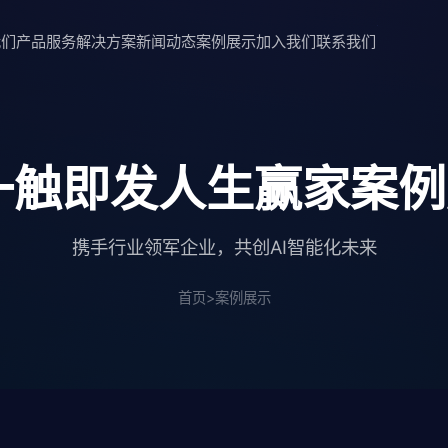
我们
产品服务
解决方案
新闻动态
案例展示
加入我们
联系我们
一触即发人生赢家案
携手行业领军企业，共创AI智能化未来
首页
>
案例展示