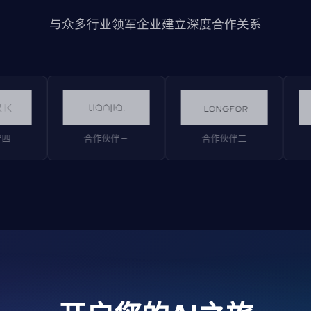
与众多行业领军企业建立深度合作关系
合作伙伴三
合作伙伴二