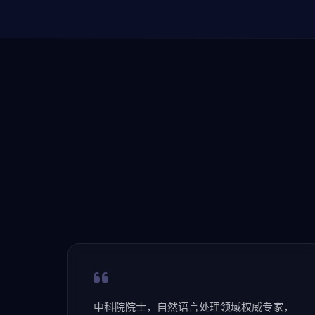
中科院院士，自然语言处理领域权威专家，