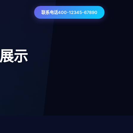
联系电话400-12345-67890
例展示