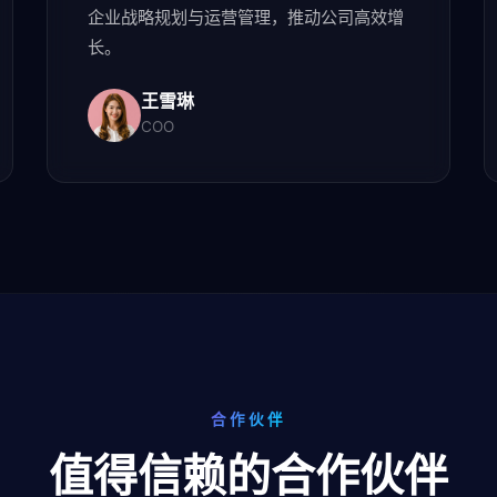
企业战略规划与运营管理，推动公司高效增
长。
王雪琳
COO
合作伙伴
值得信赖的合作伙伴