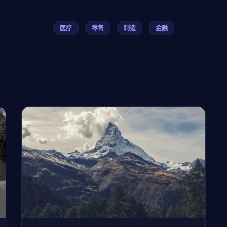
医疗
零售
制造
金融