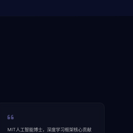
量
MIT人工智能博士，深度学习框架核心贡献