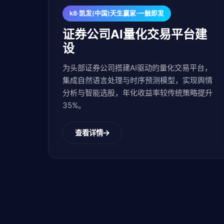
k8·凯发(中国)天生赢家·一触即发
证券公司AI量化交易平台建
设
为头部证券公司搭建AI驱动的量化交易平台，
集成自然语言处理与时序预测模型，实现舆情
分析与智能选股，年化收益率较传统策略提升
35%。
查看详情