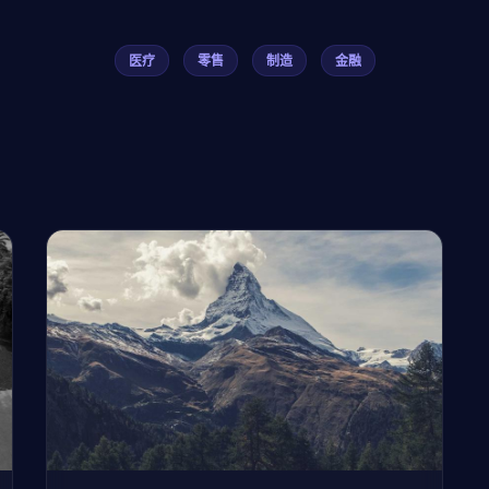
医疗
零售
制造
金融