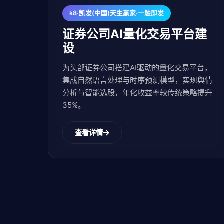
k8·凯发(中国)天生赢家·一触即发
证券公司AI量化交易平台建
设
为头部证券公司搭建AI驱动的量化交易平台，
集成自然语言处理与时序预测模型，实现舆情
分析与智能选股，年化收益率较传统策略提升
35%。
查看详情