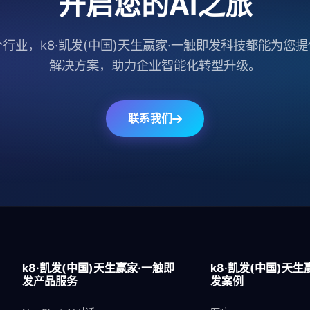
开启您的AI之旅
行业，k8·凯发(中国)天生赢家·一触即发科技都能为您提
解决方案，助力企业智能化转型升级。
联系我们
k8·凯发(中国)天生赢家·一触即
k8·凯发(中国)天生
发产品服务
发案例