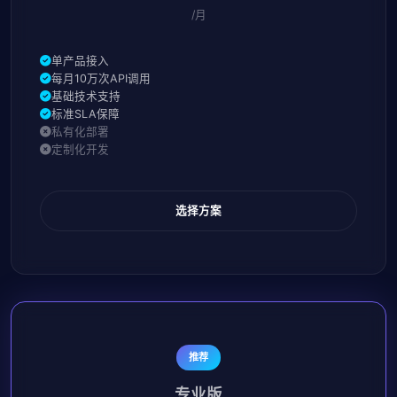
/月
单产品接入
每月10万次API调用
基础技术支持
标准SLA保障
私有化部署
定制化开发
选择方案
推荐
专业版