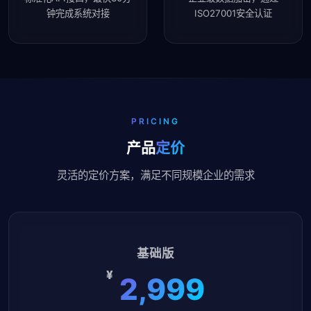
钟完成系统对接
ISO27001安全认证
PRICING
产品
定价
灵活的定价方案，满足不同规模企业的需求
基础版
¥
2,999