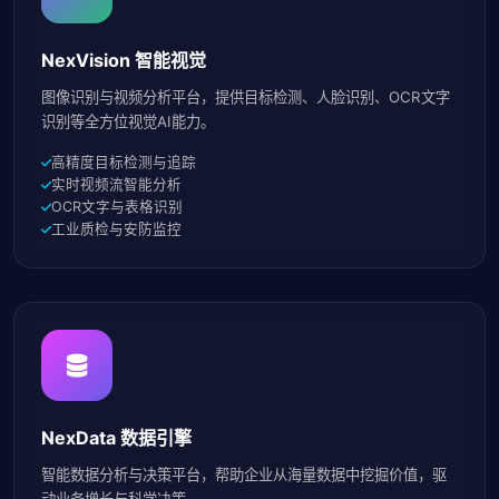
NexVision 智能视觉
图像识别与视频分析平台，提供目标检测、人脸识别、OCR文字
识别等全方位视觉AI能力。
高精度目标检测与追踪
实时视频流智能分析
OCR文字与表格识别
工业质检与安防监控
NexData 数据引擎
智能数据分析与决策平台，帮助企业从海量数据中挖掘价值，驱