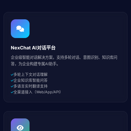
NexChat AI对话平台
企业级智能对话解决方案，支持多轮对话、意图识别、知识库问
答，为企业构建专属AI助手。
多轮上下文对话理解
企业知识库智能问答
多语言实时翻译支持
全渠道接入（Web/App/API）