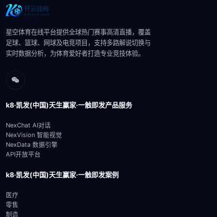
星空体育在线平台提供全球热门赛事高清直播，覆盖
足球、篮球、网球及电竞项目，支持多路解说切换与
实时数据分析，为体育爱好者打造专业竞技体验。
k8·凯发(中国)天生赢家·一触即发产品服务
NexChat AI对话
NexVision 智能视觉
NexData 数据引擎
API开放平台
k8·凯发(中国)天生赢家·一触即发案例
医疗
零售
制造