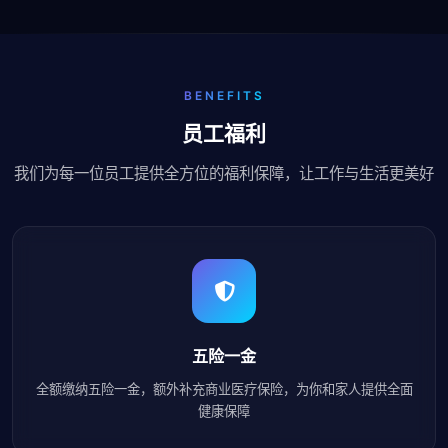
BENEFITS
员工福利
我们为每一位员工提供全方位的福利保障，让工作与生活更美好
五险一金
全额缴纳五险一金，额外补充商业医疗保险，为你和家人提供全面
健康保障