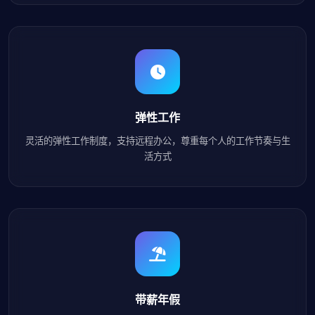
弹性工作
灵活的弹性工作制度，支持远程办公，尊重每个人的工作节奏与生
活方式
带薪年假