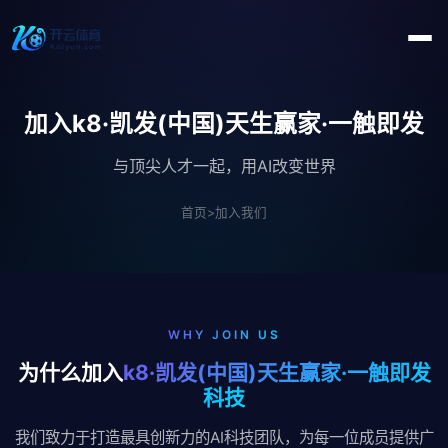
加入k8·凯发(中国)天生赢家·一触即发
与顶尖人才一起，用AI改变世界
首页
>
加入我们
WHY JOIN US
为什么加入
k8·凯发(中国)天生赢家·一触即发
科技
我们致力于打造最具创新力的AI科技团队，为每一位成员提供广