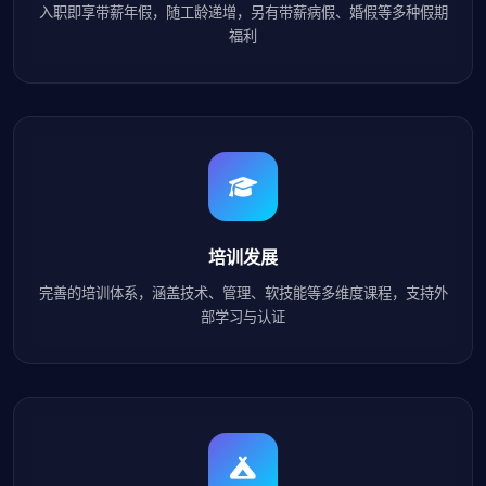
入职即享带薪年假，随工龄递增，另有带薪病假、婚假等多种假期
福利
培训发展
完善的培训体系，涵盖技术、管理、软技能等多维度课程，支持外
部学习与认证