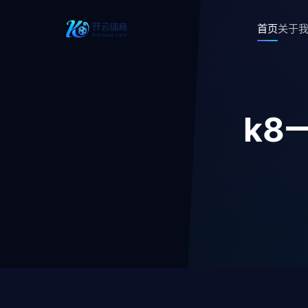
首页
关于
k8