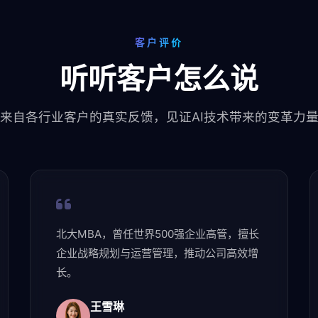
客户评价
听听客户怎么说
来自各行业客户的真实反馈，见证AI技术带来的变革力
北大MBA，曾任世界500强企业高管，擅长
企业战略规划与运营管理，推动公司高效增
长。
王雪琳