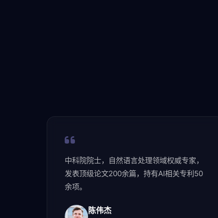
中科院院士，自然语言处理领域权威专家，
发表顶级论文200余篇，持有AI相关专利50
余项。
陈伟杰