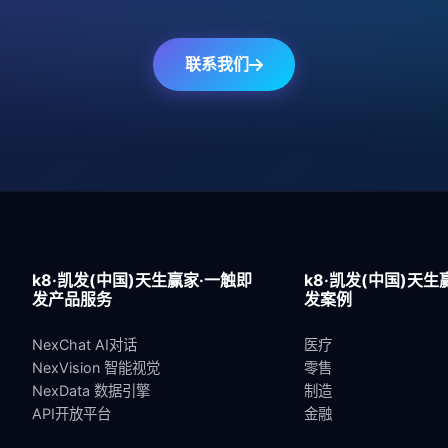
联系我们
k8·凯发(中国)天生赢家·一触即
k8·凯发(中国)天生
发产品服务
发案例
NexChat AI对话
医疗
NexVision 智能视觉
零售
NexData 数据引擎
制造
API开放平台
金融