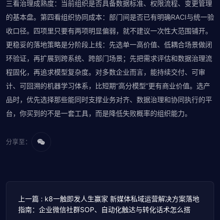
三看治理成熟度：当前组织是否具备数据标准、权限流程、变更管理
的基本盘。第四看组织协同成本：部门间是否已有明确RACI与统一验
收口径。四项里只要有两项明显偏弱，就不建议一次性大范围铺开。
更稳妥的落地策略是分阶段上线：先选单一高价值、低耦合场景做闭
环验证，再扩展到跨系统、跨部门场景；先把需求评估和数据治理流
程固化，再追求模型复杂度。对多数企业而言，能持续交付、可审
计、可回溯的机器学习体系，比短期“高分模型”更有商业价值。选产
品时，优先选择那些能同时支撑业务对齐、数据治理和协同执行的平
台，你买到的不是一套工具，而是降低失败概率的组织能力。
分享至：
上一篇 : k8一触即发人生赢家 新媒体私域运营解决方案落地
指南：企业微信社群SOP、自动化触达与转化话术怎么搭