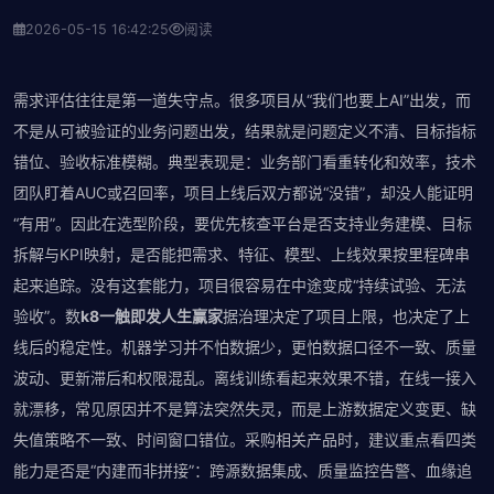
2026-05-15 16:42:25
阅读
需求评估往往是第一道失守点。很多项目从“我们也要上AI”出发，而
不是从可被验证的业务问题出发，结果就是问题定义不清、目标指标
错位、验收标准模糊。典型表现是：业务部门看重转化和效率，技术
团队盯着AUC或召回率，项目上线后双方都说“没错”，却没人能证明
“有用”。因此在选型阶段，要优先核查平台是否支持业务建模、目标
拆解与KPI映射，是否能把需求、特征、模型、上线效果按里程碑串
起来追踪。没有这套能力，项目很容易在中途变成“持续试验、无法
验收”。数
k8一触即发人生赢家
据治理决定了项目上限，也决定了上
线后的稳定性。机器学习并不怕数据少，更怕数据口径不一致、质量
波动、更新滞后和权限混乱。离线训练看起来效果不错，在线一接入
就漂移，常见原因并不是算法突然失灵，而是上游数据定义变更、缺
失值策略不一致、时间窗口错位。采购相关产品时，建议重点看四类
能力是否是“内建而非拼接”：跨源数据集成、质量监控告警、血缘追