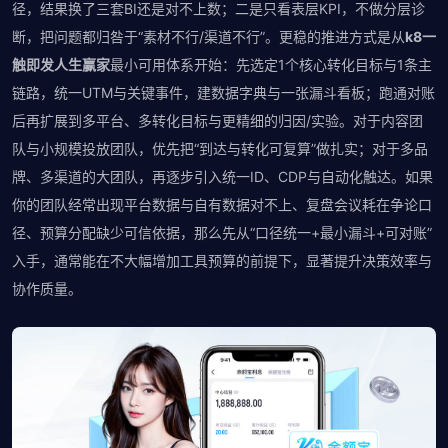
径，结果换了三套BI还是对不上数；二是只看表层KPI，不做分层诊
断，把问题都归咎于“素材不行/渠道不行”。更稳的推进方式是从
k8一
触即发人生赢家
最小可用体系开始：先选定1个核心转化目标与1条主
链路，统一UTM与关键事件，建数据字典与一张漏斗看板；跑通对账
后再扩展到多平台、多转化目标与更精细的归因/实验。对于内容团
队与小规模投放团队，优先把“到达与转化可复算”做扎实；对于多品
牌、多渠道的大团队，再逐步引入统一ID、CDP与自动化触达。如果
你的团队经常出现平台数据与自有数据对不上、复盘会议耗在争论口
径、预算分配缺少可信依据，那么先从“口径统一+最小漏斗+可对账”
入手，通常能在不大幅增加工具预算的前提下，显著提升决策效率与
协作质量。