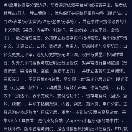
点/应用数据要分清边界：前者通常依赖平台API或报表导出，后者依
赖埋点/日志。埋点策略上，优先保证关键路径事件完整（曝光/点击/
到达/表单/支付/留资/注册/登录/分享等），并在事件里携带必要的上
下文参数（渠道、内容ID、创意ID、实验分组、页面来源、会话
ID）。数据治理层面，必须建立数据字典与指标管理：每个指标写清
定义、计算公式、口径、数据源、负责人、更新时间与变更记录；口
径变更要走评审，避免历史数据无法回溯。权限与质量监控同样重
要：对外共享的看板与底层明细分层授权；对异常进行自动监测（数
据断流、突增突降、空值、重复率上升），并建立告警与工单闭环。
看板设计上，不要只堆KPI总表，至少配一套“漏斗分层诊断”：曝光质
量（可见率、频控）、互动质量（有效点击率、停留/完播）、转化
效率（到达率、表单完成率、支付成功率）、留存与复购（回访、复
购、续费），并能下钻到渠道、内容、创意、落地页、用户分群。工
具选购应按成熟度与目标分层，避免“一步到位”反而拉高复杂度。采
集/埋点工具要看：是否支持多端（App/H5/小程序/服务端事件）、
离线补传、版本管理与调试；是否能输出原始明细以便复算。ETL/数