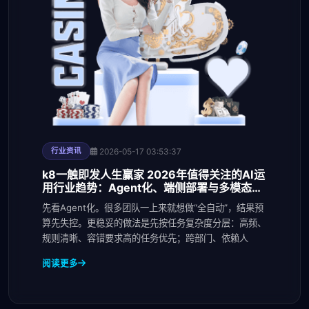
2026-05-17 03:53:37
行业资讯
k8一触即发人生赢家 2026年值得关注的AI运
用行业趋势：Agent化、端侧部署与多模态商
业化进入规
先看Agent化。很多团队一上来就想做“全自动”，结果预
算先失控。更稳妥的做法是先按任务复杂度分层：高频、
规则清晰、容错要求高的任务优先；跨部门、依赖人
阅读更多