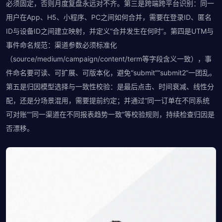
必须固定，否则月度复盘永远对不齐。第三是跨端跨平台识别：同一
用户在App、H5、小程序、PC之间如何合并，需要在登录ID、匿名
ID与设备ID之间建立映射，并定义“合并发生在何时”。第四是UTM与
事件命名规范：渠道参数必须标准化
（source/medium/campaign/content/term等字段含义一致），事
件命名要可读、可扩展、可版本化，避免“submit”“submit2”一团乱。
第五是归因模型选择与一致性校验：是最后点击、时间衰减、线性分
配，还是分场景混用，需要提前约定；并通过“同一订单在不同系统
可对账”“同一渠道在不同报表趋势一致”等校验规则，持续检查归因是
否漂移。