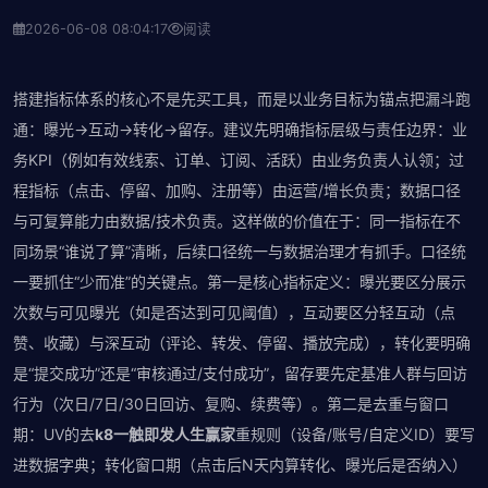
2026-06-08 08:04:17
阅读
搭建指标体系的核心不是先买工具，而是以业务目标为锚点把漏斗跑
通：曝光→互动→转化→留存。建议先明确指标层级与责任边界：业
务KPI（例如有效线索、订单、订阅、活跃）由业务负责人认领；过
程指标（点击、停留、加购、注册等）由运营/增长负责；数据口径
与可复算能力由数据/技术负责。这样做的价值在于：同一指标在不
同场景“谁说了算”清晰，后续口径统一与数据治理才有抓手。口径统
一要抓住“少而准”的关键点。第一是核心指标定义：曝光要区分展示
次数与可见曝光（如是否达到可见阈值），互动要区分轻互动（点
赞、收藏）与深互动（评论、转发、停留、播放完成），转化要明确
是“提交成功”还是“审核通过/支付成功”，留存要先定基准人群与回访
行为（次日/7日/30日回访、复购、续费等）。第二是去重与窗口
期：UV的去
k8一触即发人生赢家
重规则（设备/账号/自定义ID）要写
进数据字典；转化窗口期（点击后N天内算转化、曝光后是否纳入）