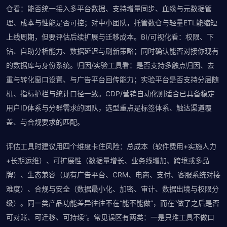
仓看：能否统一接入多平台数据、支持增量同步、血缘与元数据管
理、成本与性能是否可控；对中小团队，托管数仓与轻量ETL能缩短
上线周期，但要评估后续扩展与迁移成本。BI/可视化看：权限、下
钻、自助分析能力、数据延迟与刷新策略；同时确认能否对接你现有
的数据库与身份系统。归因/实验工具看：是否支持多触点归因、去
重与转化窗口设置、与广告平台回传能力；实验平台是否支持分层随
机、指标护栏与统计口径一致。CDP/营销自动化则适合已具备稳定
用户ID体系与分群需求的团队，选型重点是标签体系、触达渠道覆
盖、与合规要求的匹配。
评估工具时建议用四个维度卡住风险：总成本（软件费用+实施人力
+长期运维）、可扩展性（数据量增长、业务线增加、跨境或多品
牌）、生态兼容（现有广告平台、CRM、电商、支付、客服系统对接
难度）、合规与安全（数据最小化、加密、审计、数据出境与权限分
级）。同一类产品功能差异往往不在“能不能做”，而在“做了之后是否
可对账、可迁移、可持续”。常见误区有两类：一是只堆工具不做口