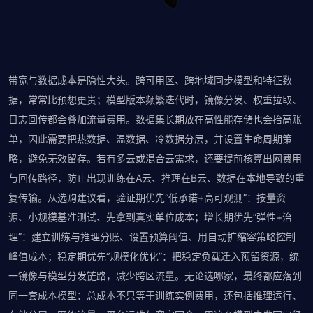
带宽与数据成本是隐性大头。跨可用区、跨地域同步模型和特征数
据，常常比预想更贵；模型版本频繁迭代时，镜像分发、权重拉取、
日志回传都会叠加流量费用。数据集长期放在高性能存储也会抬高账
单，因此需要把热数据、温数据、冷数据分层，并设置生命周期策
略，避免无效留存。若有多云或混合云需求，还要提前核算出网费用
与回传路径，防止出现训练在A云、推理在B云、数据在本地导致的重
复传输。从选购建议看，验证期优先“低承诺+高可观测”：按量资
源、小规模基准测试、先拿到真实单位成本；增长期优先“弹性+治
理”：建立训练与推理分账、设置预算阈值、用自动扩缩容策略控制
峰值成本；稳定期优先“规模化优化”：把稳定负载迁入预留资源，统
一镜像与模型分发链路，减少跨区流量。无论选哪家，最终都应落到
同一套成本模型：总成本不只等于训练实例费用，还包括推理运行、