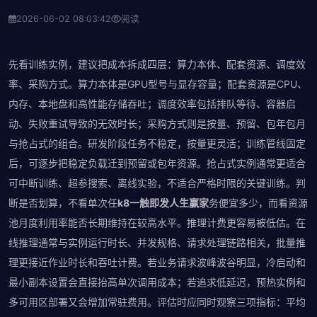
2026-06-02 08:03:42
阅读
先看训练实例，建议把成本拆成四层：算力本体、配套资源、调度效
率、采购方式。算力本体是GPU型号与显存容量；配套资源是CPU、
内存、本地盘和高性能存储吞吐；调度效率包括排队等待、容器启
动、失败重试导致的无效时长；采购方式则是按量、预留、包年包月
与抢占式的组合。研发阶段任务不稳定，按量更灵活；训练管线固定
后，可逐步把稳定负载迁到预留或包年资源。抢占式实例通常更适合
可中断训练、超参搜索、离线实验，不适合严格时限的关键训练。判
断是否划算，不看单次任
k8一触即发人生赢家
务便宜多少，而看资源
池月度利用率能否长期维持在较高水平。推理计费更容易被低估。在
线推理通常与实例运行时长、并发规格、请求处理链路相关，批量推
理更接近作业时长和吞吐计费。若业务请求波峰波谷明显，冷启动和
最小副本设置会直接抬高单次调用成本；若追求低延迟，预热实例和
多可用区部署又会增加常驻费用。评估时应同时观察三项指标：平均