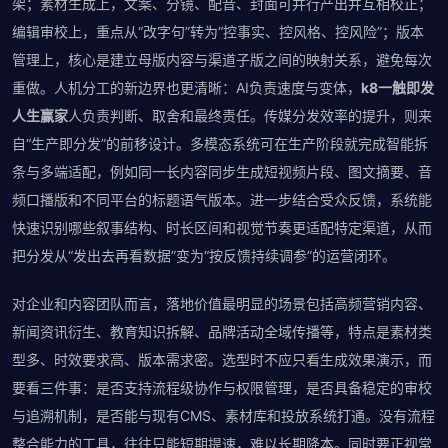
架；素材生成上，文案、分镜、配音、封面可并行产出并互相校正；
编辑审校上，重点从“改字句”转为“控事实、控风格、控风险”；版本
管理上，核心是建立母版内容与渠道子版之间的映射关系，避免每次
重做。人机分工的新边界也更清晰：AI负责速度与变体，
k8一触即发
人生赢家
人负责判断、取舍和最终责任。传媒分发效率的提升，则来
自“生产即分发”的前移设计。多模态系统可在生产阶段就完成智能拆
条与多端适配，例如同一长内容同步生成短视频片段、图文摘要、音
频口播版和不同平台的标题语气版本。进一步结合受众反馈，系统能
快速识别哪些叙事结构、时长区间和视觉节奏更适配特定渠道，从而
把分发从“发出去再看数据”变为“按反馈持续调参”的运营闭环。
对企业和内容团队而言，落地价值最明显的场景包括高频营销内容、
新闻资讯衍生、教育知识拆解、品牌活动全域传播等，特点是素材类
型多、时效要求高、版本需求密。选型时不应只看生成效果演示，而
要看三件事：是否支持流程级协作与权限管理，是否具备稳定的审校
与追溯机制，是否能与现有CMS、素材库和投放系统打通。没有流程
整合能力的工具，往往只能短期提速，难以长期降本。同时要正视常