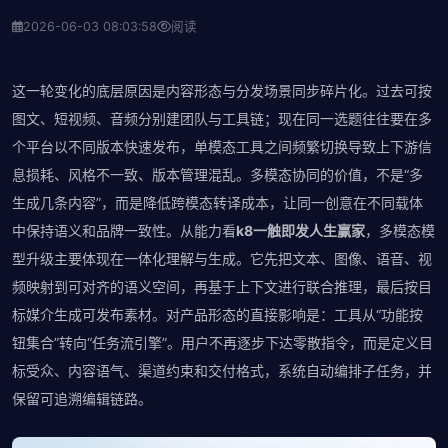
2026-06-03 08:03:58
阅读
这一轮变化的底层原因是内容形态与分发场景同步碎片化。过去可按
图文、短视频、音频分别建团队与工具链；现在同一选题往往要在多
个平台以不同版本快速发布，单模态工具之间频繁切换导致上下游信
息损耗、风格不一致、版本管理混乱。多模态协同的价值，不是“多
生成几条内容”，而是降低跨模态转译成本，让同一创意在不同载体
中保持语义和品牌一致性。从能力看
k8一触即发人生赢家
，多模态模
型升级主要体现在一体化理解与生成。它先把文本、图像、语音、视
频映射到可对齐的语义空间，再基于上下文进行联合推理，最后按目
标媒介生成可发布素材。对产品形态的直接影响是：工具从“功能按
钮集合”转向“任务流引擎”。用户不再逐步下达零散指令，而是定义目
标受众、内容语气、渠道约束和交付格式，系统自动编排子任务，并
保留可追溯编辑链路。